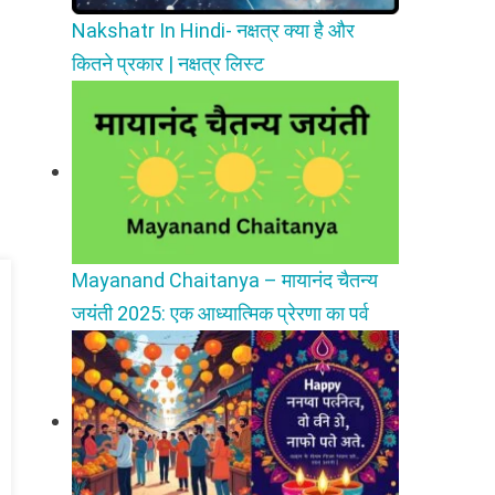
Nakshatr In Hindi- नक्षत्र क्या है और
कितने प्रकार | नक्षत्र लिस्ट
Mayanand Chaitanya – मायानंद चैतन्य
जयंती 2025: एक आध्यात्मिक प्रेरणा का पर्व