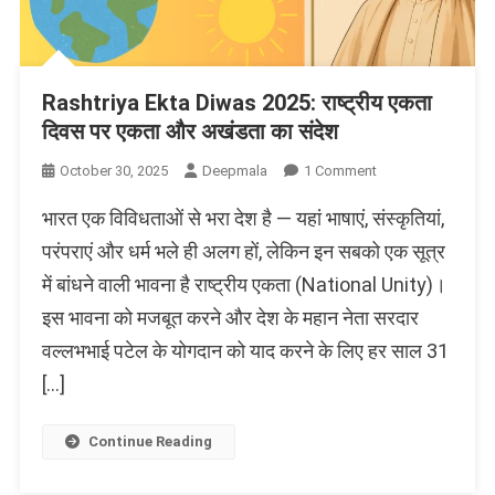
Rashtriya Ekta Diwas 2025: राष्ट्रीय एकता
दिवस पर एकता और अखंडता का संदेश
On
October 30, 2025
Deepmala
1 Comment
Rashtriya
भारत एक विविधताओं से भरा देश है — यहां भाषाएं, संस्कृतियां,
Ekta
Diwas
परंपराएं और धर्म भले ही अलग हों, लेकिन इन सबको एक सूत्र
2025:
में बांधने वाली भावना है राष्ट्रीय एकता (National Unity)।
राष्ट्रीय
इस भावना को मजबूत करने और देश के महान नेता सरदार
एकता
दिवस
वल्लभभाई पटेल के योगदान को याद करने के लिए हर साल 31
पर
[…]
एकता
और
अखंडता
Continue Reading
का
संदेश