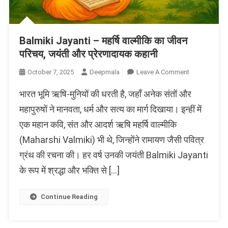
Balmiki Jayanti – महर्षि वाल्मीकि का जीवन
परिचय, जयंती और प्रेरणादायक कहानी
On
October 7, 2025
Deepmala
Leave A Comment
Balmiki
भारत भूमि ऋषि-मुनियों की धरती है, जहाँ अनेक संतों और
Jayanti
–
महापुरुषों ने मानवता, धर्म और सत्य का मार्ग दिखाया। इन्हीं में
महर्षि
एक महान कवि, संत और आदर्श ऋषि महर्षि वाल्मीकि
वाल्मीकि
(Maharshi Valmiki) भी थे, जिन्होंने रामायण जैसी पवित्र
का
जीवन
ग्रंथ की रचना की। हर वर्ष उनकी जयंती Balmiki Jayanti
परिचय,
के रूप में श्रद्धा और भक्ति से […]
जयंती
और
प्रेरणादायक
Continue Reading
कहानी