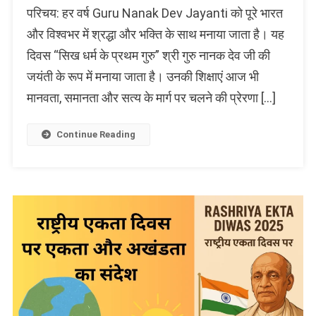
परिचय: हर वर्ष Guru Nanak Dev Jayanti को पूरे भारत
Nanak
Dev
और विश्वभर में श्रद्धा और भक्ति के साथ मनाया जाता है। यह
Jayanti
दिवस “सिख धर्म के प्रथम गुरु” श्री गुरु नानक देव जी की
2025
जयंती के रूप में मनाया जाता है। उनकी शिक्षाएं आज भी
–
श्री
मानवता, समानता और सत्य के मार्ग पर चलने की प्रेरणा […]
गुरु
नानक
Continue Reading
देव
जी
की
शिक्षाएं,
जन्मस्थान
और
प्रेरणादायक
जीवन