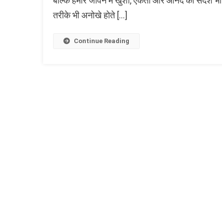
बल्कि हमारे जीवन में खुशी, एकता और आनंद का संदेश भी
Quotes
तरीके भी अनोखे होते […]
In
Hindi:
त्योहारों
Continue Reading
पर
अनमोल
सुविचार