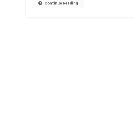
तुलसी
Continue Reading
विवाह
एवं
भीष्म
पंचक