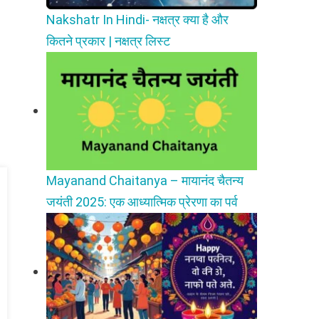
Nakshatr In Hindi- नक्षत्र क्या है और
कितने प्रकार | नक्षत्र लिस्ट
Mayanand Chaitanya – मायानंद चैतन्य
जयंती 2025: एक आध्यात्मिक प्रेरणा का पर्व