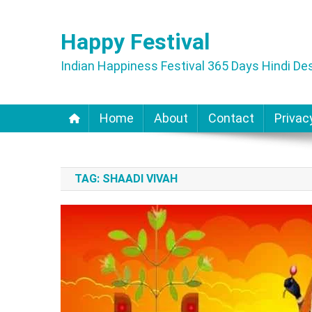
Skip
to
Happy Festival
content
Indian Happiness Festival 365 Days Hindi Des
Home
About
Contact
Privac
TAG:
SHAADI VIVAH