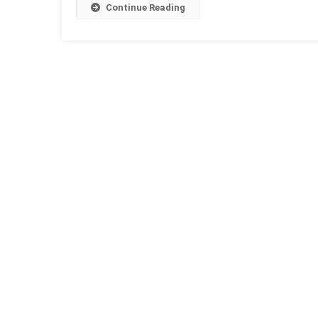
हुआ?
Continue Reading
Ved
In
Hindi
महत्त्वपूर
जानका