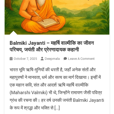
Balmiki Jayanti – महर्षि वाल्मीकि का जीवन
परिचय, जयंती और प्रेरणादायक कहानी
On
October 7, 2025
Deepmala
Leave A Comment
Balmiki
भारत भूमि ऋषि-मुनियों की धरती है, जहाँ अनेक संतों और
Jayanti
–
महापुरुषों ने मानवता, धर्म और सत्य का मार्ग दिखाया। इन्हीं में
महर्षि
एक महान कवि, संत और आदर्श ऋषि महर्षि वाल्मीकि
वाल्मीकि
(Maharshi Valmiki) भी थे, जिन्होंने रामायण जैसी पवित्र
का
जीवन
ग्रंथ की रचना की। हर वर्ष उनकी जयंती Balmiki Jayanti
परिचय,
के रूप में श्रद्धा और भक्ति से […]
जयंती