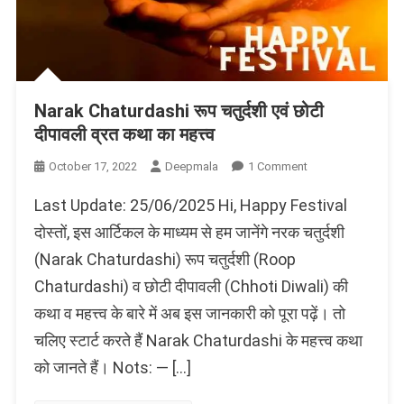
Narak Chaturdashi रूप चतुर्दशी एवं छोटी
दीपावली व्रत कथा का महत्त्व
On
October 17, 2022
Deepmala
1 Comment
Narak
Last Update: 25/06/2025 Hi, Happy Festival
Chaturdashi
रूप
दोस्तों, इस आर्टिकल के माध्यम से हम जानेंगे नरक चतुर्दशी
चतुर्दशी
(Narak Chaturdashi) रूप चतुर्दशी (Roop
एवं
Chaturdashi) व छोटी दीपावली (Chhoti Diwali) की
छोटी
दीपावली
कथा व महत्त्व के बारे में अब इस जानकारी को पूरा पढ़ें। तो
व्रत
चलिए स्टार्ट करते हैं Narak Chaturdashi के महत्त्व कथा
कथा
का
को जानते हैं। Nots: — […]
महत्त्व